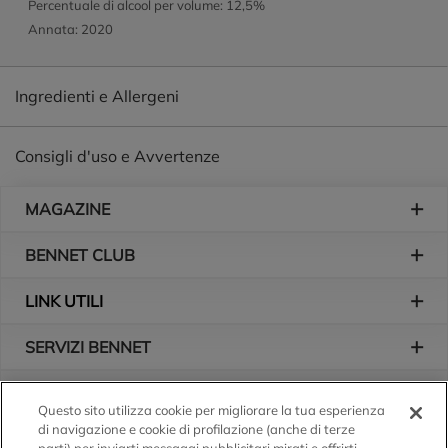
Percentuale di alcool per volume: 12,5%
Annata: 2020
Ingredienti e Allergeni
Consigli d'uso e Avvertenze
Piè di pagina
MAGAZINE
BENNET CLUB
LINK UTILI
SERVIZI BENNET
L'AZIENDA
Questo sito utilizza cookie per migliorare la tua esperienza
di navigazione e cookie di profilazione (anche di terze
Logo Bennet
Seguici sui nostri canali