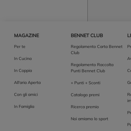
Piè di pagina
MAGAZINE
BENNET CLUB
L
Per te
Regolamento Carta Bennet
P
Club
In Cucina
Av
Regolamento Raccolta
In Coppia
Co
Punti Bennet Club
All'aria Aperta
G
+ Punti + Sconti
Con gli amici
R
Catalogo premi
im
In Famiglia
Ricerca premio
P
Noi amiamo lo sport
Po