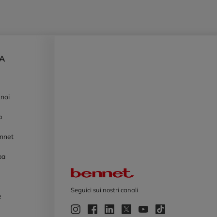
DA
 noi
à
ennet
pa
Logo Bennet
Seguici sui nostri canali
e
e