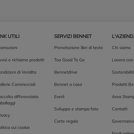
INK UTILI
SERVIZI BENNET
L'AZIEN
romozioni
Prenotazione libri di testo
Chi siamo
visi e richiamo prodotti
Too Good To Go
Lavora con
ndizioni di Vendita
Bennetdrive
Sostenibilit
allerie Commerciali
Bennet a casa
Prodotti B
accolta differenziata
Everli
Area Stam
ballaggi
Sviluppo e stampa foto
Contatti
rivacy
Carte regalo
Governanc
litica sui cookie
Frodi onlin