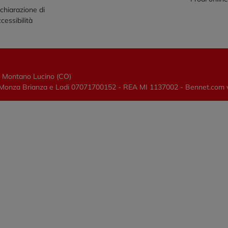
chiarazione di
cessibilità
0 Montano Lucino (CO)
lano, Monza Brianza e Lodi 07071700152 - REA MI 1137002 - Bennet.com