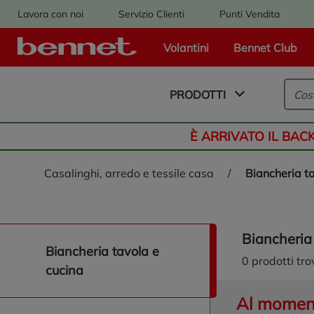
Lavora con noi
Servizio Clienti
Punti Vendita
Volantini
Bennet Club
Logo Bennet - Torna alla homepage
PRODOTTI
È ARRIVATO IL BAC
casalinghi, arredo e tessile casa
/
biancheria t
biancheria
naviga/filtra biancheria tavola e cucina
biancheria tavola e
0
prodotti tro
cucina
Al momento