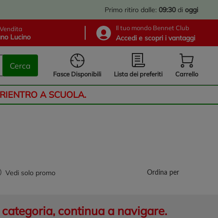
Primo ritiro dalle:
09:30
di
oggi
Il tuo mondo Bennet Club
Vendita
no Lucino
Accedi e scopri i vantaggi
Cerca
Lista dei preferiti
Fasce Disponibili
Carrello
 RIENTRO A SCUOLA.
Vedi solo promo
Ordina per
categoria, continua a navigare.