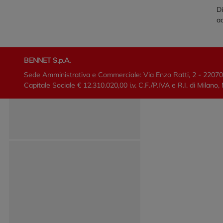
Di
ac
BENNET S.p.A.
Sede Amministrativa e Commerciale: Via Enzo Ratti, 2 - 2207
Capitale Sociale € 12.310.020,00 i.v. C.F./P.IVA e R.I. di Mi