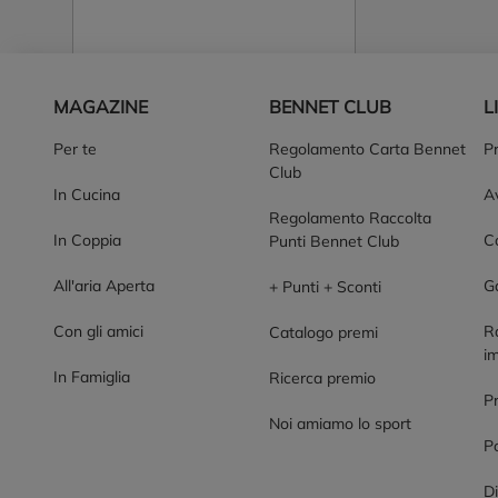
Piè di pagina
MAGAZINE
BENNET CLUB
L
Per te
Regolamento Carta Bennet
P
Club
In Cucina
Av
Regolamento Raccolta
In Coppia
Co
Punti Bennet Club
All'aria Aperta
G
+ Punti + Sconti
Con gli amici
R
Catalogo premi
im
In Famiglia
Ricerca premio
P
Noi amiamo lo sport
Po
Di