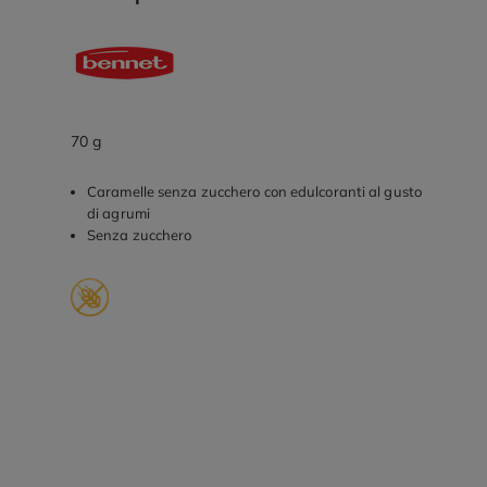
70 g
Caramelle senza zucchero con edulcoranti al gusto
di agrumi
Senza zucchero
Promozioni in evidenza