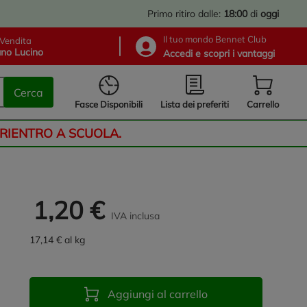
Primo ritiro dalle:
18:00
di
oggi
Il tuo mondo Bennet Club
Vendita
no Lucino
Accedi e scopri i vantaggi
Cerca
Lista dei preferiti
Fasce Disponibili
Carrello
 RIENTRO A SCUOLA.
1,20 €
IVA inclusa
17,14 € al kg
Aggiungi al carrello