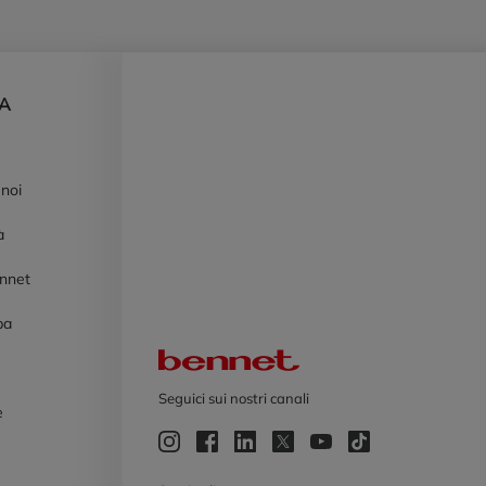
DA
 noi
à
ennet
pa
Logo Bennet
Seguici sui nostri canali
e
e