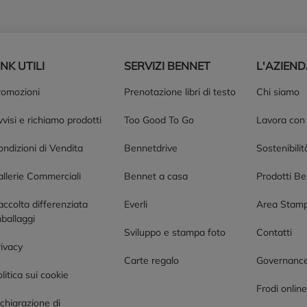
INK UTILI
SERVIZI BENNET
L'AZIEN
romozioni
Prenotazione libri di testo
Chi siamo
visi e richiamo prodotti
Too Good To Go
Lavora con
ndizioni di Vendita
Bennetdrive
Sostenibilit
allerie Commerciali
Bennet a casa
Prodotti B
accolta differenziata
Everli
Area Stam
ballaggi
Sviluppo e stampa foto
Contatti
rivacy
Carte regalo
Governanc
litica sui cookie
Frodi onlin
chiarazione di