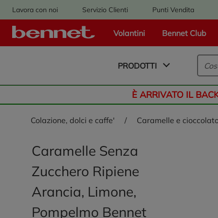
Lavora con noi
Servizio Clienti
Punti Vendita
Volantini
Bennet Club
Logo Bennet - Torna alla homepage
PRODOTTI
È ARRIVATO IL BAC
colazione, dolci e caffe'
/
caramelle e cioccolat
Caramelle Senza
Zucchero Ripiene
Arancia, Limone,
Pompelmo Bennet