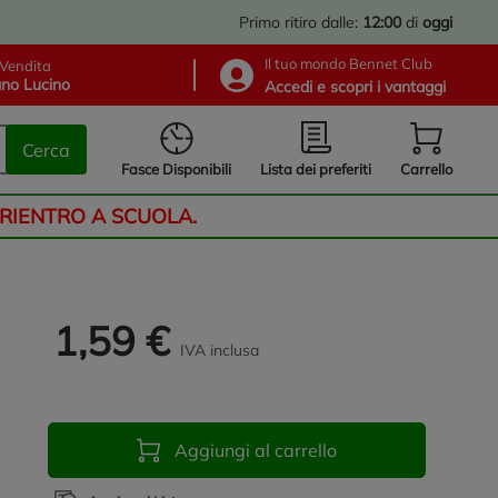
Primo ritiro dalle:
12:00
di
oggi
Il tuo mondo Bennet Club
Vendita
no Lucino
Accedi e scopri i vantaggi
Cerca
Lista dei preferiti
Fasce Disponibili
Carrello
 RIENTRO A SCUOLA.
1,59 €
IVA inclusa
Aggiungi al carrello