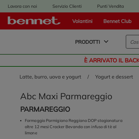
Lavora con noi
Servizio Clienti
Punti Vendita
Volantini
Bennet Club
Logo Bennet - Torna alla homepage
PRODOTTI
È ARRIVATO IL BAC
latte, burro, uova e yogurt
/
yogurt e dessert
Abc Maxi Parmareggio
PARMAREGGIO
Formaggio Parmigiano Reggiano DOP stagionatura
oltre 12 mesi Cracker Bevanda con infuso di tè al
limone