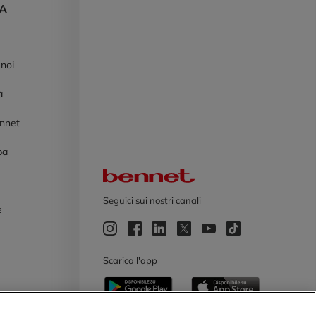
DA
 noi
à
ennet
pa
Logo Bennet
Seguici sui nostri canali
e
e
Scarica l'app