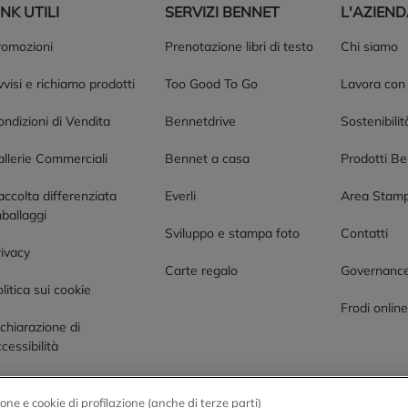
INK UTILI
SERVIZI BENNET
L'AZIEN
romozioni
Prenotazione libri di testo
Chi siamo
visi e richiamo prodotti
Too Good To Go
Lavora con
ndizioni di Vendita
Bennetdrive
Sostenibilit
allerie Commerciali
Bennet a casa
Prodotti B
accolta differenziata
Everli
Area Stam
ballaggi
Sviluppo e stampa foto
Contatti
rivacy
Carte regalo
Governanc
litica sui cookie
Frodi onlin
chiarazione di
cessibilità
one e cookie di profilazione (anche di terze parti)