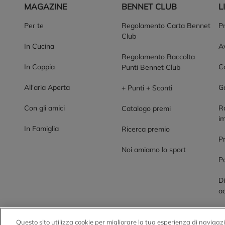
MAGAZINE
BENNET CLUB
L
Per te
Regolamento Carta Bennet
P
Club
In Cucina
Av
Regolamento Raccolta
In Coppia
Co
Punti Bennet Club
All'aria Aperta
G
+ Punti + Sconti
Con gli amici
R
Catalogo premi
im
In Famiglia
Ricerca premio
P
Noi amiamo lo sport
Po
Di
ac
Questo sito utilizza cookie per migliorare la tua esperienza di navigazi