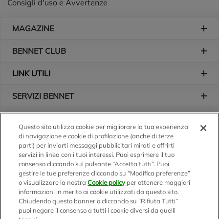
Consigli d'uso e Avvertenze
Piè di pagina
MAGAZINE
BENNET CLUB
LINK UTILI
SERVIZI BENNET
L'AZIENDA
Questo sito utilizza cookie per migliorare la tua esperienza
di navigazione e cookie di profilazione (anche di terze
Logo Bennet
Seguici sui nostri canali
parti) per inviarti messaggi pubblicitari mirati e offrirti
servizi in linea con i tuoi interessi. Puoi esprimere il tuo
consenso cliccando sul pulsante “Accetta tutti”. Puoi
gestire le tue preferenze cliccando su “Modifica preferenze”
o visualizzare la nostra
Cookie policy
per ottenere maggiori
Scarica l'app
informazioni in merito ai cookie utilizzati da questo sito.
Chiudendo questo banner o cliccando su “Rifiuta Tutti”
puoi negare il consenso a tutti i cookie diversi da quelli