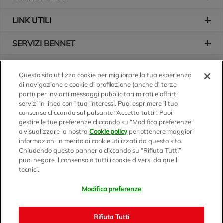
LINK UTILI
SERVIZI BENNET
L'AZIENDA
Questo sito utilizza cookie per migliorare la tua esperienza
di navigazione e cookie di profilazione (anche di terze
Logo Bennet
Seguici sui nostri canali
parti) per inviarti messaggi pubblicitari mirati e offrirti
servizi in linea con i tuoi interessi. Puoi esprimere il tuo
consenso cliccando sul pulsante “Accetta tutti”. Puoi
gestire le tue preferenze cliccando su “Modifica preferenze”
o visualizzare la nostra
Cookie policy
per ottenere maggiori
Scarica l'app
informazioni in merito ai cookie utilizzati da questo sito.
Chiudendo questo banner o cliccando su “Rifiuta Tutti”
puoi negare il consenso a tutti i cookie diversi da quelli
tecnici.
Modifica preferenze
BENNET S.p.A.
Sede Amministrativa e Commerciale: Via Enzo Ratti, 2 - 22070
Rifiuta Tutti
Montano Lucino (CO)