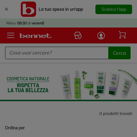
La tua spesa in un'app
Scarica l'app
È
IVATO
Ritiro:
08:30
di
venerdì
BACK
TO
Logo Bennet - Torna alla homepage
OOL!
Cerca
OPRI
ERTE
E
DOTTI
R IL
NTRO
A
OLA.
0
prodotti trovati
Ordina per