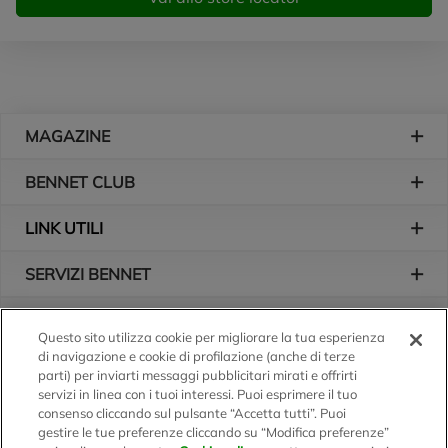
Piè di pagina
MAGAZINE
BENNET CLUB
LINK UTILI
SERVIZI BENNET
L'AZIENDA
Questo sito utilizza cookie per migliorare la tua esperienza
di navigazione e cookie di profilazione (anche di terze
Logo Bennet
Seguici sui nostri canali
parti) per inviarti messaggi pubblicitari mirati e offrirti
servizi in linea con i tuoi interessi. Puoi esprimere il tuo
consenso cliccando sul pulsante “Accetta tutti”. Puoi
gestire le tue preferenze cliccando su “Modifica preferenze”