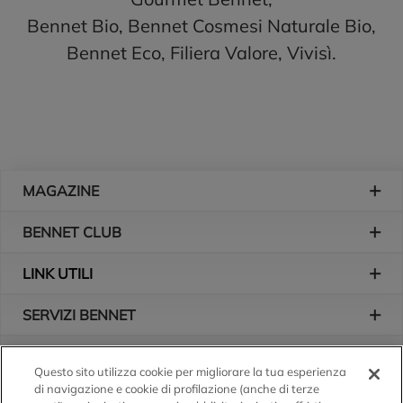
Bennet Bio, Bennet Cosmesi Naturale Bio,
Bennet Eco, Filiera Valore, Vivisì.
Piè di pagina
MAGAZINE
BENNET CLUB
LINK UTILI
SERVIZI BENNET
L'AZIENDA
Questo sito utilizza cookie per migliorare la tua esperienza
di navigazione e cookie di profilazione (anche di terze
Logo Bennet
Seguici sui nostri canali