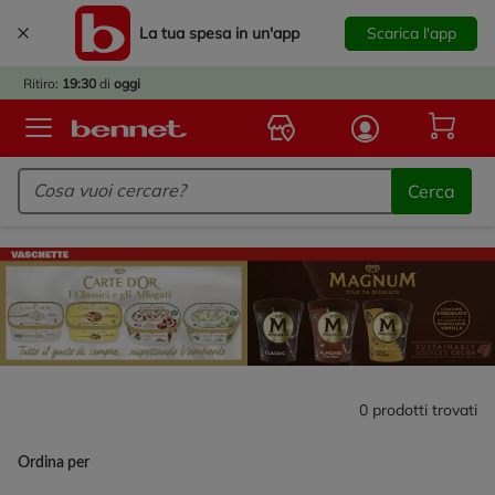
La tua spesa in un'app
Scarica l'app
È
IVATO
Ritiro:
19:30
di
oggi
BACK
TO
Logo Bennet - Torna alla homepage
OOL!
Cerca
OPRI
ERTE
E
DOTTI
R IL
NTRO
A
OLA.
0
prodotti trovati
Ordina per