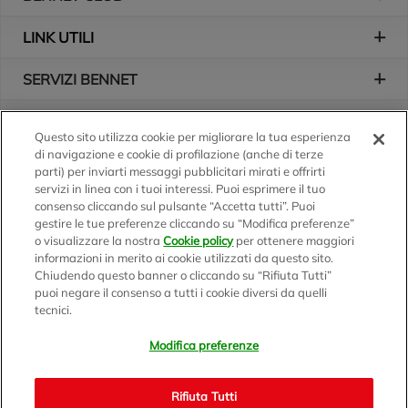
LINK UTILI
SERVIZI BENNET
L'AZIENDA
Questo sito utilizza cookie per migliorare la tua esperienza
di navigazione e cookie di profilazione (anche di terze
Logo Bennet
Seguici sui nostri canali
parti) per inviarti messaggi pubblicitari mirati e offrirti
servizi in linea con i tuoi interessi. Puoi esprimere il tuo
consenso cliccando sul pulsante “Accetta tutti”. Puoi
gestire le tue preferenze cliccando su “Modifica preferenze”
o visualizzare la nostra
Cookie policy
per ottenere maggiori
Scarica l'app
informazioni in merito ai cookie utilizzati da questo sito.
Chiudendo questo banner o cliccando su “Rifiuta Tutti”
puoi negare il consenso a tutti i cookie diversi da quelli
tecnici.
Modifica preferenze
BENNET S.p.A.
Sede Amministrativa e Commerciale: Via Enzo Ratti, 2 - 22070
Rifiuta Tutti
Montano Lucino (CO)