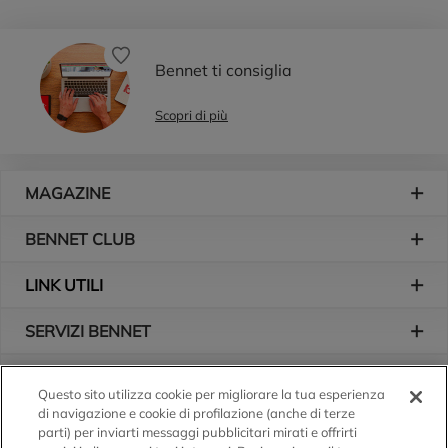
Bennet ti consiglia
Scopri di più
Piè di pagina
MAGAZINE
BENNET CLUB
LINK UTILI
SERVIZI BENNET
L'AZIENDA
Questo sito utilizza cookie per migliorare la tua esperienza
di navigazione e cookie di profilazione (anche di terze
Logo Bennet
Seguici sui nostri canali
parti) per inviarti messaggi pubblicitari mirati e offrirti