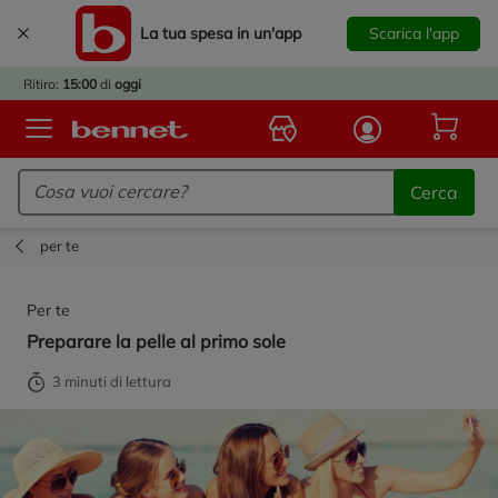
La tua spesa in un'app
Scarica l'app
È
IVATO
Ritiro:
15:00
di
oggi
BACK
TO
Logo Bennet - Torna alla homepage
OOL!
Cerca
OPRI
ERTE
per te
E
DOTTI
Per te
R IL
Preparare la pelle al primo sole
NTRO
A
3 minuti di lettura
OLA.