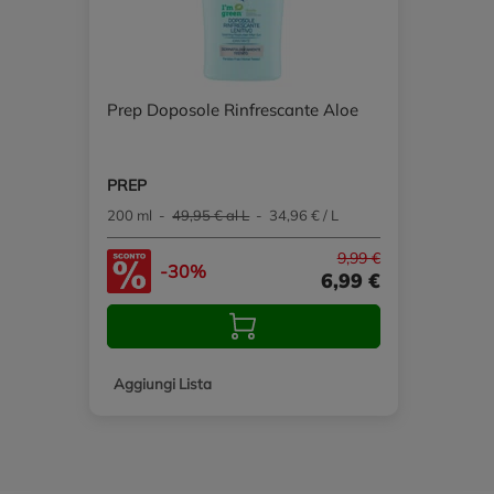
Prep Doposole Rinfrescante Aloe
PREP
200 ml -
49,95 € al L
- 34,96 € / L
9,99 €
-30%
6,99 €
Aggiungi Lista