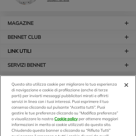
Piè di pagina
MAGAZINE
BENNET CLUB
LINK UTILI
SERVIZI BENNET
L'AZIENDA
Questo sito utilizza cookie per migliorare la tua esperienza
di navigazione e cookie di profilazione (anche di terze
Logo Bennet
Seguici sui nostri canali
parti) per inviarti messaggi pubblicitari mirati e offrirti
servizi in linea con i tuoi interessi. Puoi esprimere il tuo
consenso cliccando sul pulsante “Accetta tutti”. Puoi
gestire le tue preferenze cliccando su “Modifica preferenze”
o visualizzare la nostra
Cookie policy
per ottenere maggiori
Scarica l'app
informazioni in merito ai cookie utilizzati da questo sito.
Chiudendo questo banner o cliccando su “Rifiuta Tutti”