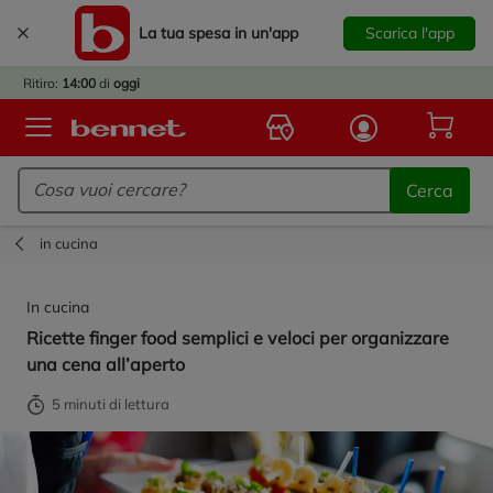
La tua spesa in un'app
Scarica l'app
È
IVATO
Ritiro:
14:00
di
oggi
BACK
TO
Logo Bennet - Torna alla homepage
OOL!
Cerca
OPRI
ERTE
in cucina
E
DOTTI
In cucina
R IL
Ricette finger food semplici e veloci per organizzare
NTRO
una cena all’aperto
A
OLA.
5 minuti di lettura