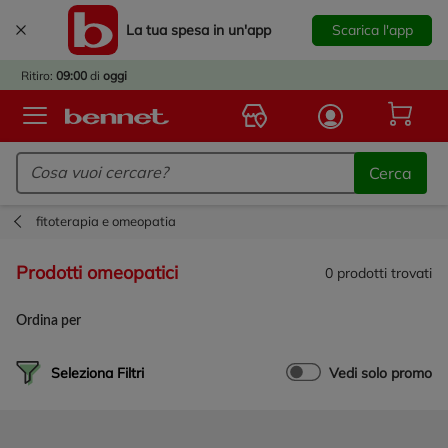
La tua spesa in un'app
Scarica l'app
È
IVATO
Ritiro:
09:00
di
oggi
BACK
TO
Logo Bennet - Torna alla homepage
OOL!
Cerca
OPRI
ERTE
fitoterapia e omeopatia
E
DOTTI
prodotti omeopatici
0
prodotti trovati
R IL
NTRO
Ordina per
A
OLA.
Seleziona Filtri
Vedi solo promo