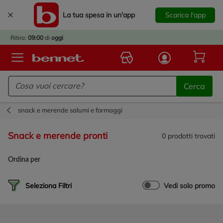
La tua spesa in un'app
Scarica l'app
È
IVATO
Ritiro:
09:00
di
oggi
BACK
TO
Logo Bennet - Torna alla homepage
OOL!
Cerca
OPRI
ERTE
snack e merende salumi e formaggi
E
DOTTI
snack e merende pronti
0
prodotti trovati
R IL
NTRO
Ordina per
A
OLA.
Seleziona Filtri
Vedi solo promo