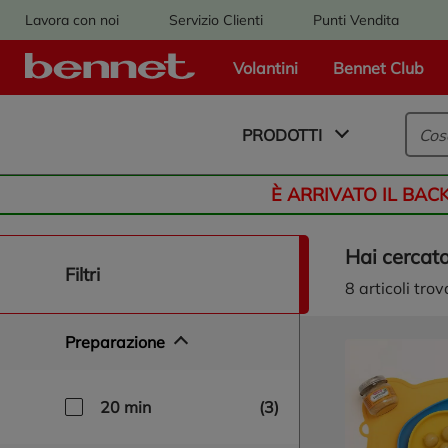
Lavora con noi
Servizio Clienti
Punti Vendita
Volantini
Bennet Club
Logo Bennet - Torna alla homepage
PRODOTTI
È ARRIVATO IL BAC
Hai cercat
naviga/filtra
filtri
8
articoli trov
Preparazione
20 min
(3)