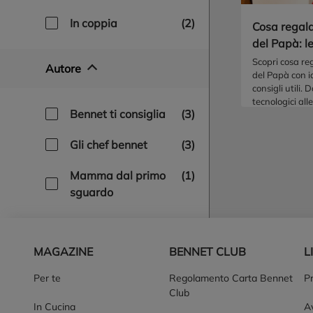
in coppia
(2)
Cosa regala
del Papà: le
regalo
Scopri cosa re
Autore
del Papà con id
consigli utili. D
tecnologici all
bennet ti consiglia
(3)
uniche, trova i
per lui!
gli chef bennet
(3)
mamma dal primo
(1)
sguardo
Piè di pagina
MAGAZINE
BENNET CLUB
L
Per te
Regolamento Carta Bennet
P
Club
In Cucina
Av