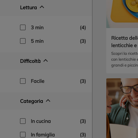
Lettura
3 min
(4)
Ricetta dell
5 min
(3)
lenticchie e
Scopri la ricet
con lenticchie
Difficoltà
grandi e piccin
facile
(3)
Categoria
in cucina
(3)
in famiglia
(3)