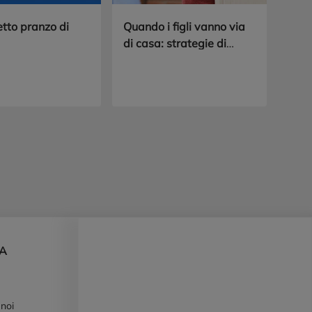
etto pranzo di
Quando i figli vanno via
di casa: strategie di
sopravvivenza per
genitori
DA
 noi