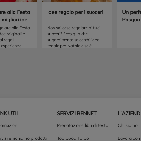
re alla Festa
Idee regalo per i suoceri
Un perf
 migliori idee
Pasqua
galare alla Festa
Non sai cosa regalare ai tuoi
ee originali e
suoceri? Ecco qualche
ai regali
suggerimento se cerchi idee
e esperienze
regalo per Natale o se è il
l dono perfetto
momento del primo incontro
con i suoi genitori.
INK UTILI
SERVIZI BENNET
L'AZIEN
romozioni
Prenotazione libri di testo
Chi siamo
visi e richiamo prodotti
Too Good To Go
Lavora con