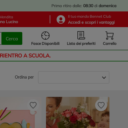
Primo ritiro dalle:
08:30
di
domenica
Il tuo mondo Bennet Club
Vendita
no Lucino
Accedi e scopri i vantaggi
Cerca
Lista dei preferiti
Fasce Disponibili
Carrello
 RIENTRO A SCUOLA.
Ordina per