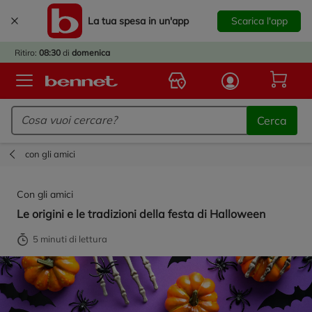
La tua spesa in un'app
Scarica l'app
È
IVATO
Ritiro:
08:30
di
domenica
BACK
TO
Logo Bennet - Torna alla homepage
OOL!
Cerca
OPRI
ERTE
con gli amici
E
DOTTI
Con gli amici
R IL
Le origini e le tradizioni della festa di Halloween
NTRO
A
5 minuti di lettura
OLA.