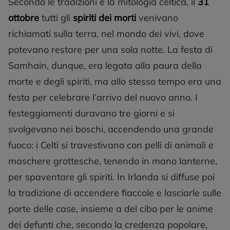
Secondo le tradizioni e la mitologia celtica, il
31
ottobre
tutti gli
spiriti dei morti
venivano
richiamati sulla terra, nel mondo dei vivi, dove
potevano restare per una sola notte. La festa di
Samhain, dunque, era legata alla paura della
morte e degli spiriti, ma allo stesso tempo era una
festa per celebrare l’arrivo del nuovo anno. I
festeggiamenti duravano tre giorni e si
svolgevano nei boschi, accendendo una grande
fuoco: i Celti si travestivano con pelli di animali e
maschere grottesche, tenendo in mano lanterne,
per spaventare gli spiriti. In Irlanda si diffuse poi
la tradizione di accendere fiaccole e lasciarle sulle
porte delle case, insieme a del cibo per le anime
dei defunti che, secondo la credenza popolare,