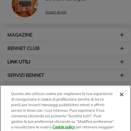
Scopri di più
Piè di pagina
MAGAZINE
BENNET CLUB
LINK UTILI
SERVIZI BENNET
L'AZIENDA
Questo sito utilizza cookie per migliorare la tua esperienza
di navigazione e cookie di profilazione (anche di terze
Logo Bennet
Seguici sui nostri canali
parti) per inviarti messaggi pubblicitari mirati e offrirti
servizi in linea con i tuoi interessi. Puoi esprimere il tuo
consenso cliccando sul pulsante “Accetta tutti”. Puoi
gestire le tue preferenze cliccando su “Modifica preferenze”
o visualizzare la nostra
Cookie policy
per ottenere maggiori
Scarica l'app