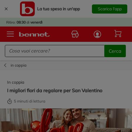
La tua spesa in un'app
Scarica l'app
È
IVATO
Ritiro:
08:30
di
venerdì
BACK
TO
Logo Bennet - Torna alla homepage
OOL!
Cerca
OPRI
ERTE
in coppia
E
DOTTI
In coppia
R IL
I migliori fiori da regalare per San Valentino
NTRO
A
5 minuti di lettura
OLA.