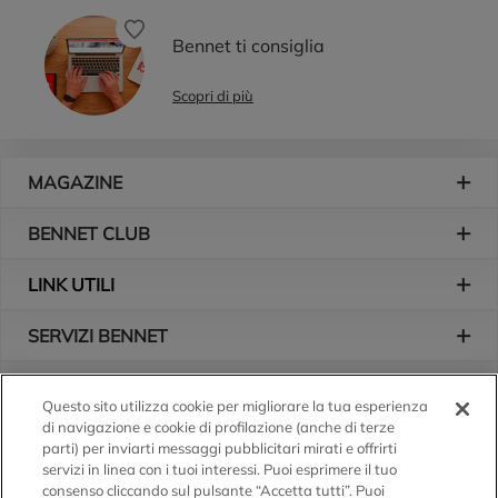
Bennet ti consiglia
Scopri di più
Piè di pagina
MAGAZINE
BENNET CLUB
LINK UTILI
SERVIZI BENNET
L'AZIENDA
Questo sito utilizza cookie per migliorare la tua esperienza
di navigazione e cookie di profilazione (anche di terze
Logo Bennet
Seguici sui nostri canali
parti) per inviarti messaggi pubblicitari mirati e offrirti
servizi in linea con i tuoi interessi. Puoi esprimere il tuo
consenso cliccando sul pulsante “Accetta tutti”. Puoi